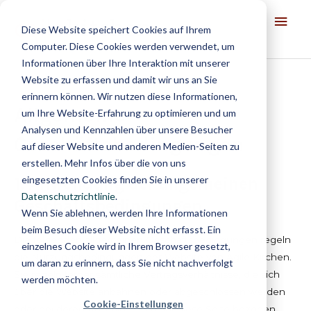
Zum
Hau
Inhalt
Diese Website speichert Cookies auf Ihrem
springen
Computer. Diese Cookies werden verwendet, um
Informationen über Ihre Interaktion mit unserer
Website zu erfassen und damit wir uns an Sie
erinnern können. Wir nutzen diese Informationen,
Allgemeine
um Ihre Website-Erfahrung zu optimieren und um
Analysen und Kennzahlen über unsere Besucher
Geschäftsbedingungen
auf dieser Website und anderen Medien-Seiten zu
erstellen. Mehr Infos über die von uns
eingesetzten Cookies finden Sie in unserer
1. Anwendung der allgemeinen
Datenschutzrichtlinie
.
Geschäftsbedingungen
Wenn Sie ablehnen, werden Ihre Informationen
beim Besuch dieser Website nicht erfasst. Ein
Die folgenden allgemeinen Geschäftsbedingungen regeln
einzelnes Cookie wird in Ihrem Browser gesetzt,
die Nutzungsbedingungen der Website von Agile Kitchen.
um daran zu erinnern, dass Sie nicht nachverfolgt
Sie regeln ferner sämtliche Vertragsverhältnisse, die sich
werden möchten.
über die Website anbahnen oder abgeschlossen werden
Cookie-Einstellungen
oder bei deren Abschluss sich auf diese Seite bezogen