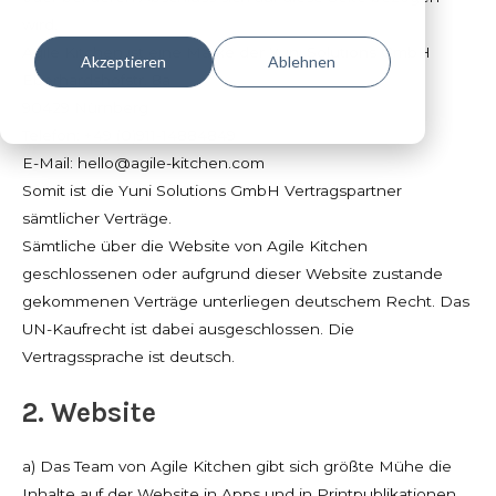
wird.
Agile Kitchen ist eine Marke der Yuni Solutions GmbH
Akzeptieren
Ablehnen
Eberhardshofstr. 8a
90429 Nürnberg
Telefon: +49 (0)911-14884849
E-Mail:
hello@agile-kitchen.com
Somit ist die Yuni Solutions GmbH Vertragspartner
sämtlicher Verträge.
Sämtliche über die Website von Agile Kitchen
geschlossenen oder aufgrund dieser Website zustande
gekommenen Verträge unterliegen deutschem Recht. Das
UN-Kaufrecht ist dabei ausgeschlossen. Die
Vertragssprache ist deutsch.
2. Website
a) Das Team von Agile Kitchen gibt sich größte Mühe die
Inhalte auf der Website in Apps und in Printpublikationen