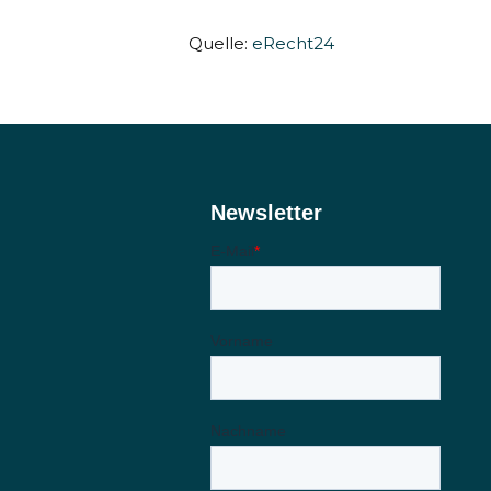
Quelle:
eRecht24