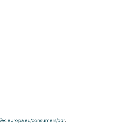
//ec.europa.eu/consumers/odr
.